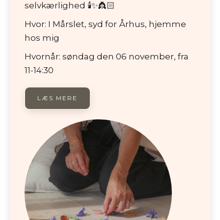
selvkærlighed 🕯✨👸🏻
Hvor: I Mårslet, syd for Århus, hjemme
hos mig
Hvornår: søndag den 06 november, fra
11-14:30
LÆS MERE